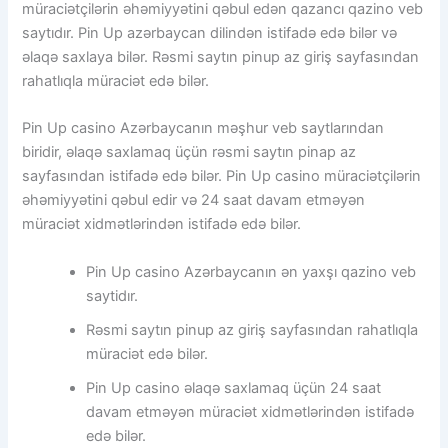
müraciətçilərin əhəmiyyətini qəbul edən qazancı qazino veb
saytıdır. Pin Up azərbaycan dilindən istifadə edə bilər və
əlaqə saxlaya bilər. Rəsmi saytın pinup az giriş sayfasından
rahatlıqla müraciət edə bilər.
Pin Up casino Azərbaycanın məşhur veb saytlarından
biridir, əlaqə saxlamaq üçün rəsmi saytın pinap az
sayfasından istifadə edə bilər. Pin Up casino müraciətçilərin
əhəmiyyətini qəbul edir və 24 saat davam etməyən
müraciət xidmətlərindən istifadə edə bilər.
Pin Up casino Azərbaycanın ən yaxşı qazino veb
saytidır.
Rəsmi saytın pinup az giriş sayfasından rahatlıqla
müraciət edə bilər.
Pin Up casino əlaqə saxlamaq üçün 24 saat
davam etməyən müraciət xidmətlərindən istifadə
edə bilər.