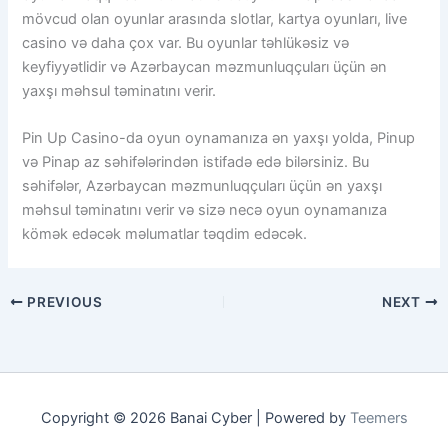
mövcud olan oyunlar arasında slotlar, kartya oyunları, live
casino və daha çox var. Bu oyunlar təhlükəsiz və
keyfiyyətlidir və Azərbaycan məzmunluqçuları üçün ən
yaxşı məhsul təminatını verir.
Pin Up Casino-da oyun oynamanıza ən yaxşı yolda, Pinup
və Pinap az səhifələrindən istifadə edə bilərsiniz. Bu
səhifələr, Azərbaycan məzmunluqçuları üçün ən yaxşı
məhsul təminatını verir və sizə necə oyun oynamanıza
kömək edəcək məlumatlar təqdim edəcək.
PREVIOUS
NEXT
Copyright © 2026 Banai Cyber | Powered by
Teemers