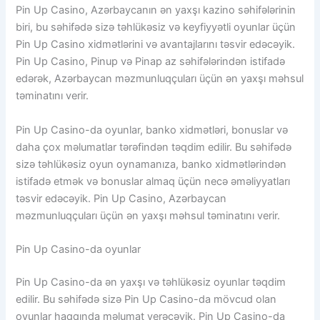
Pin Up Casino, Azərbaycanın ən yaxşı kazino səhifələrinin
biri, bu səhifədə sizə təhlükəsiz və keyfiyyətli oyunlar üçün
Pin Up Casino xidmətlərini və avantajlarını təsvir edəcəyik.
Pin Up Casino, Pinup və Pinap az səhifələrindən istifadə
edərək, Azərbaycan məzmunluqçuları üçün ən yaxşı məhsul
təminatını verir.
Pin Up Casino-da oyunlar, banko xidmətləri, bonuslar və
daha çox məlumatlar tərəfindən təqdim edilir. Bu səhifədə
sizə təhlükəsiz oyun oynamanıza, banko xidmətlərindən
istifadə etmək və bonuslar almaq üçün necə əməliyyatları
təsvir edəcəyik. Pin Up Casino, Azərbaycan
məzmunluqçuları üçün ən yaxşı məhsul təminatını verir.
Pin Up Casino-da oyunlar
Pin Up Casino-da ən yaxşı və təhlükəsiz oyunlar təqdim
edilir. Bu səhifədə sizə Pin Up Casino-da mövcud olan
oyunlar haqqında məlumat verəcəyik. Pin Up Casino-da