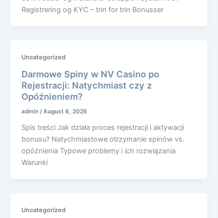
Registrering og KYC – trin for trin Bonusser
Uncategorized
Darmowe Spiny w NV Casino po
Rejestracji: Natychmiast czy z
Opóźnieniem?
admin
/
August 6, 2026
Spis treści Jak działa proces rejestracji i aktywacji
bonusu? Natychmiastowe otrzymanie spinów vs.
opóźnienia Typowe problemy i ich rozwiązania
Warunki
Uncategorized