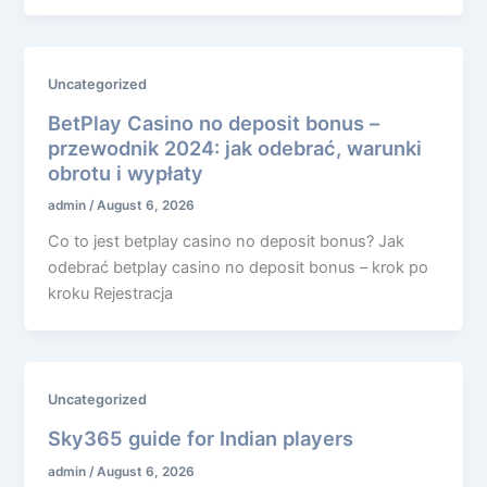
Uncategorized
BetPlay Casino no deposit bonus –
przewodnik 2024: jak odebrać, warunki
obrotu i wypłaty
admin
/
August 6, 2026
Co to jest betplay casino no deposit bonus? Jak
odebrać betplay casino no deposit bonus – krok po
kroku Rejestracja
Uncategorized
Sky365 guide for Indian players
admin
/
August 6, 2026