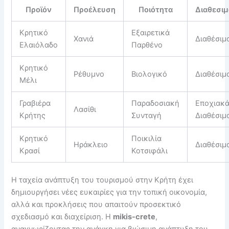
Προϊόν
Προέλευση
Ποιότητα
Διαθεσι
Κρητικό
Εξαιρετικά
Χανιά
Διαθέσιμ
Ελαιόλαδο
Παρθένο
Κρητικό
Ρέθυμνο
Βιολογικό
Διαθέσιμ
Μέλι
Γραβιέρα
Παραδοσιακή
Εποχιακ
Λασίθι
Κρήτης
Συνταγή
Διαθέσιμ
Κρητικό
Ποικιλία
Ηράκλειο
Διαθέσιμ
Κρασί
Κοτσιφάλι
Η ταχεία ανάπτυξη του τουρισμού στην Κρήτη έχει
δημιουργήσει νέες ευκαιρίες για την τοπική οικονομία,
αλλά και προκλήσεις που απαιτούν προσεκτικό
σχεδιασμό και διαχείριση. Η
mikis-crete
,
αναγνωρίζοντας την ανάγκη για βιώσιμη ανάπτυξη του