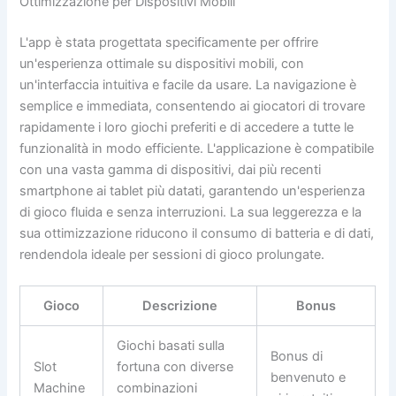
Ottimizzazione per Dispositivi Mobili
L'app è stata progettata specificamente per offrire
un'esperienza ottimale su dispositivi mobili, con
un'interfaccia intuitiva e facile da usare. La navigazione è
semplice e immediata, consentendo ai giocatori di trovare
rapidamente i loro giochi preferiti e di accedere a tutte le
funzionalità in modo efficiente. L'applicazione è compatibile
con una vasta gamma di dispositivi, dai più recenti
smartphone ai tablet più datati, garantendo un'esperienza
di gioco fluida e senza interruzioni. La sua leggerezza e la
sua ottimizzazione riducono il consumo di batteria e di dati,
rendendola ideale per sessioni di gioco prolungate.
Gioco
Descrizione
Bonus
Giochi basati sulla
Bonus di
Slot
fortuna con diverse
benvenuto e
Machine
combinazioni