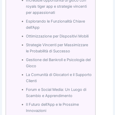
Incredibili opportunità di gioco con
royals tiger app e strategie vincenti
per appassionati
Esplorando le Funzionalità Chiave
dell'App
Ottimizzazione per Dispositivi Mobili
Strategie Vincenti per Massimizzare
le Probabilità di Successo
Gestione del Bankroll e Psicologia del
Gioco
La Comunità di Giocatori e il Supporto
Clienti
Forum e Social Media: Un Luogo di
Scambio e Apprendimento
Il Futuro dell'App e le Prossime
Innovazioni