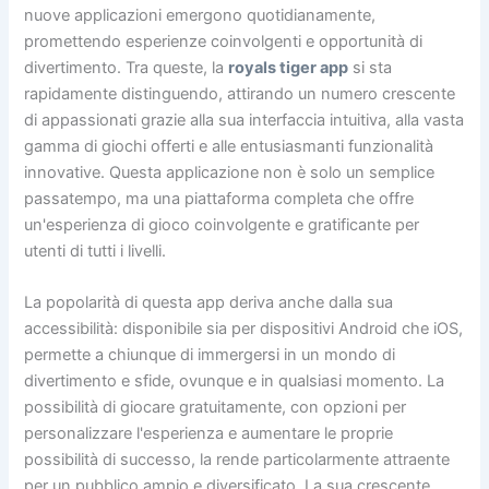
nuove applicazioni emergono quotidianamente,
promettendo esperienze coinvolgenti e opportunità di
divertimento. Tra queste, la
royals tiger app
si sta
rapidamente distinguendo, attirando un numero crescente
di appassionati grazie alla sua interfaccia intuitiva, alla vasta
gamma di giochi offerti e alle entusiasmanti funzionalità
innovative. Questa applicazione non è solo un semplice
passatempo, ma una piattaforma completa che offre
un'esperienza di gioco coinvolgente e gratificante per
utenti di tutti i livelli.
La popolarità di questa app deriva anche dalla sua
accessibilità: disponibile sia per dispositivi Android che iOS,
permette a chiunque di immergersi in un mondo di
divertimento e sfide, ovunque e in qualsiasi momento. La
possibilità di giocare gratuitamente, con opzioni per
personalizzare l'esperienza e aumentare le proprie
possibilità di successo, la rende particolarmente attraente
per un pubblico ampio e diversificato. La sua crescente