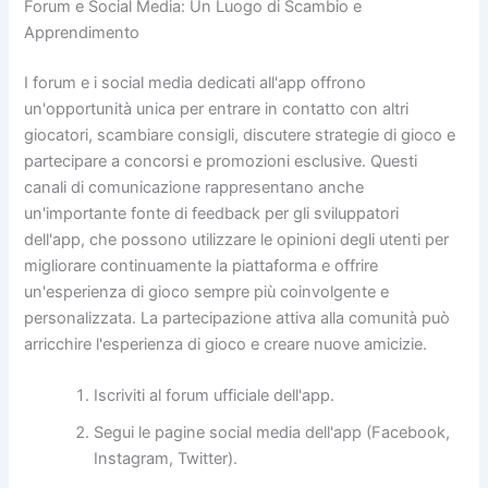
Forum e Social Media: Un Luogo di Scambio e
Apprendimento
I forum e i social media dedicati all'app offrono
un'opportunità unica per entrare in contatto con altri
giocatori, scambiare consigli, discutere strategie di gioco e
partecipare a concorsi e promozioni esclusive. Questi
canali di comunicazione rappresentano anche
un'importante fonte di feedback per gli sviluppatori
dell'app, che possono utilizzare le opinioni degli utenti per
migliorare continuamente la piattaforma e offrire
un'esperienza di gioco sempre più coinvolgente e
personalizzata. La partecipazione attiva alla comunità può
arricchire l'esperienza di gioco e creare nuove amicizie.
Iscriviti al forum ufficiale dell'app.
Segui le pagine social media dell'app (Facebook,
Instagram, Twitter).