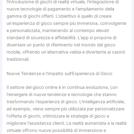
l'introduzione di giochi di realtà virtuale, l'integrazione di
nuove tecnologie di pagamento e l'ampliamento della
gamma di giochi offerti. L'obiettivo è quello di creare
un'esperienza di gioco sempre più immersiva, coinvolgente
e personalizzata, mantenendo al contempo elevati
standard di sicurezza e affidabilità. L'app si propone di
diventare un punto di riferimento nel mondo del gioco
mobile, offrendo un'alternativa valida e divertente ai casinò
tradizionali.
Nuove Tendenze e l'Impatto sull'Esperienza di Gioco
Il settore del gioco online è in continua evoluzione, con
l'emergere di nuove tendenze e tecnologie che stanno
trasformando l'esperienza di gioco. L'intelligenza artificiale,
ad esempio, viene sempre più utilizzata per personalizzare
l'offerta di giochi, ottimizzare le strategie di gioco e
migliorare l'assistenza clienti. La realtà aumentata e la realtà
virtuale offrono nuove possibilità di immersione e