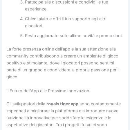
Partecipa alle discussioni e condividi le tue
esperienze.
Chiedi aiuto e offri il tuo supporto agli altri
giocatori.
Resta aggiornato sulle ultime novità e promozioni.
La forte presenza online dell'app e la sua attenzione alla
community contribuiscono a creare un ambiente di gioco
positivo e stimolante, dove i giocatori possono sentirsi
parte di un gruppo e condividere la propria passione per il
gioco.
Il Futuro dell'App e le Prossime Innovazioni
Gli sviluppatori della
royals tiger app
sono costantemente
impegnati a migliorare la piattaforma e a introdurre nuove
funzionalità innovative per soddisfare le esigenze e le
aspettative dei giocatori. Tra i progetti futuri ci sono