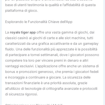
base di utenti testimonia la qualità e l'affidabilità di questa
piattaforma di gioco.
Esplorando le Funzionalità Chiave dell'App
La
royals tiger app
offre una vasta gamma di giochi, dai
classici casinò ai giochi di carte e alle slot machine, tutti
caratterizzati da una grafica accattivante e da un gameplay
fluido. Una delle funzionalità più apprezzate è la possibilità
di partecipare a tornei settimanali, dove i giocatori possono
competere tra loro per vincere premi in denaro e altri
vantaggi esclusivi. L'applicazione offre anche un sistema di
bonus e promozioni generoso, che premia i giocatori fedeli
e incoraggia a continuare a giocare. La sicurezza delle
transazioni finanziarie è una priorità assoluta, grazie
all'utilizzo di tecnologie di crittografia avanzate e protocolli
di sicurezza rigorosi.